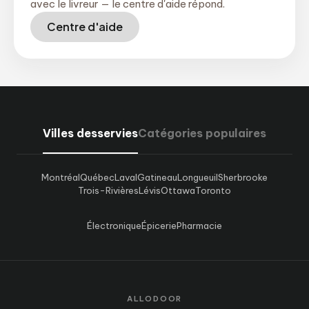
avec le livreur — le centre d'aide répond.
Centre d'aide
Villes desservies
Catégories populaires
Montréal
Québec
Laval
Gatineau
Longueuil
Sherbrooke
Trois-Rivières
Lévis
Ottawa
Toronto
Électronique
Épicerie
Pharmacie
ALLODOOR