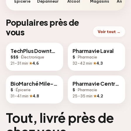
Épicerie
Dépanneur
Alcool
Magasins
Anima
Populaires près de
vous
Voir tout
→
TechPlus Downtown
Pharmavie Laval
$$$
·
Électronique
$
·
Pharmacie
21
–
31
min
·
★
4,6
32
–
42
min
·
★
4,3
BioMarché Mile-End
Pharmavie Centre-Ville
$
·
Épicerie
$
·
Pharmacie
31
–
41
min
·
★
4,8
25
–
35
min
·
★
4,2
Tout, livré près de