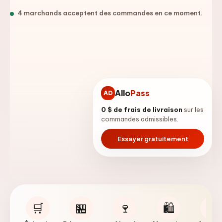
4
marchand
s
accepte
nt
des commandes en ce moment.
Allo
Pass
AD
0 $ de frais de livraison
sur les
commandes admissibles.
Essayer gratuitement
🛒
🏪
🍷
🛍️
🐾