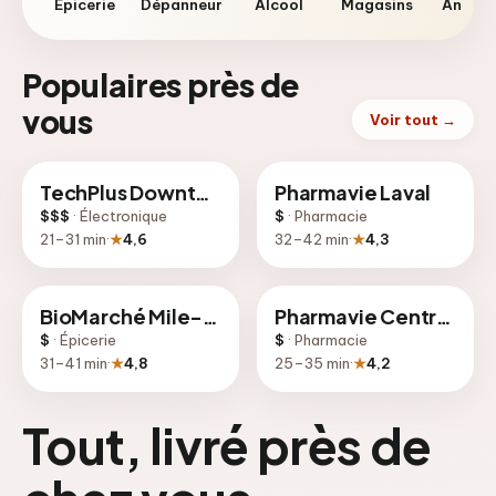
Épicerie
Dépanneur
Alcool
Magasins
Anima
Populaires près de
vous
Voir tout
→
TechPlus Downtown
Pharmavie Laval
$$$
·
Électronique
$
·
Pharmacie
21
–
31
min
·
★
4,6
32
–
42
min
·
★
4,3
BioMarché Mile-End
Pharmavie Centre-Ville
$
·
Épicerie
$
·
Pharmacie
31
–
41
min
·
★
4,8
25
–
35
min
·
★
4,2
Tout, livré près de