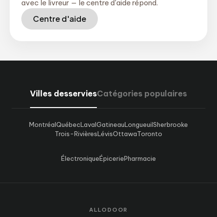
avec le livreur — le centre d'aide répond.
Centre d'aide
Villes desservies
Catégories populaires
Montréal
Québec
Laval
Gatineau
Longueuil
Sherbrooke
Trois-Rivières
Lévis
Ottawa
Toronto
Électronique
Épicerie
Pharmacie
ALLODOOR