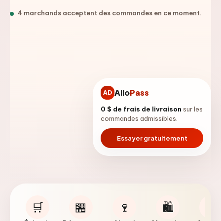
4
marchand
s
accepte
nt
des commandes en ce moment.
Allo
Pass
AD
0 $ de frais de livraison
sur les
commandes admissibles.
Essayer gratuitement
🛒
🏪
🍷
🛍️
🐾