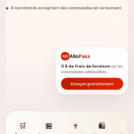
4
marchand
s
accepte
nt
des commandes en ce moment.
Allo
Pass
AD
0 $ de frais de livraison
sur les
commandes admissibles.
Essayer gratuitement
🛒
🏪
🍷
🛍️
🐾