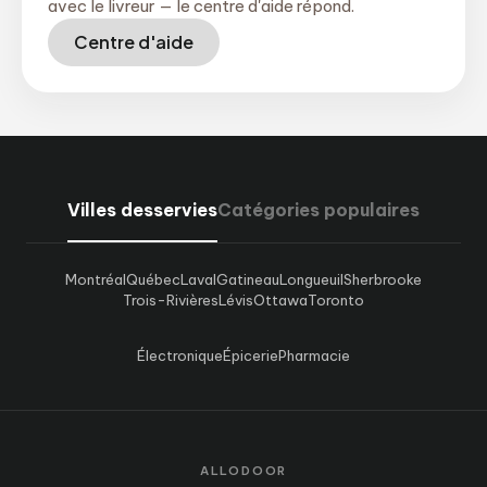
avec le livreur — le centre d'aide répond.
Centre d'aide
Villes desservies
Catégories populaires
Montréal
Québec
Laval
Gatineau
Longueuil
Sherbrooke
Trois-Rivières
Lévis
Ottawa
Toronto
Électronique
Épicerie
Pharmacie
ALLODOOR