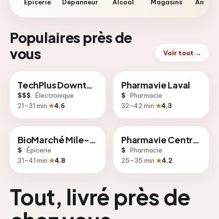
Épicerie
Dépanneur
Alcool
Magasins
Anima
Populaires près de
vous
Voir tout
→
TechPlus Downtown
Pharmavie Laval
$$$
·
Électronique
$
·
Pharmacie
21
–
31
min
·
★
4,6
32
–
42
min
·
★
4,3
BioMarché Mile-End
Pharmavie Centre-Ville
$
·
Épicerie
$
·
Pharmacie
31
–
41
min
·
★
4,8
25
–
35
min
·
★
4,2
Tout, livré près de